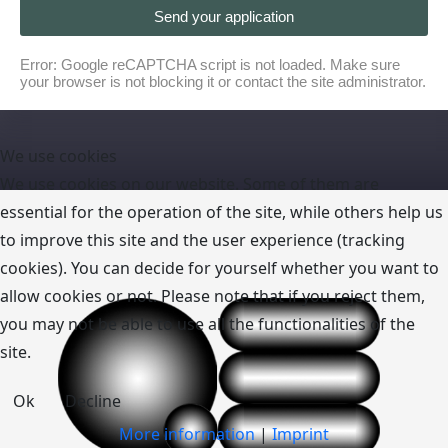
Send your application
Error: Google reCAPTCHA script is not loaded. Make sure
your browser is not blocking it or contact the site administrator.
We use cookies
We use cookies on our website. Some of them are
essential for the operation of the site, while others help us
to improve this site and the user experience (tracking
cookies). You can decide for yourself whether you want to
allow cookies or not. Please note that if you reject them,
you may not be able to use all the functionalities of the
site.
Ok
Decline
More information
|
Imprint