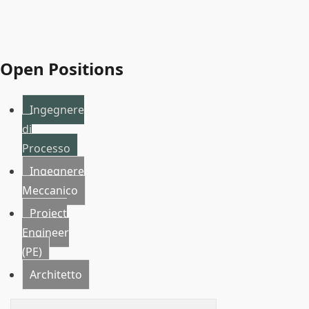
Open Positions
Ingegnere
di
Processo
Ingegnere
Meccanico
Project
Engineer
(PE)
Architetto